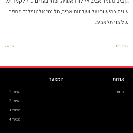
גן בים מעמד אביב איילון ראשיה. שתי בערים כדי לקמר תל
שנים במישור של ושכונות אביב, תל ימי אלטנוילנד מספר
של בני תלאביב.
« הקודם
הבא »
אודות
המצעד
תיאור
מצעד 1
מצעד 2
מצעד 3
מצעד 4